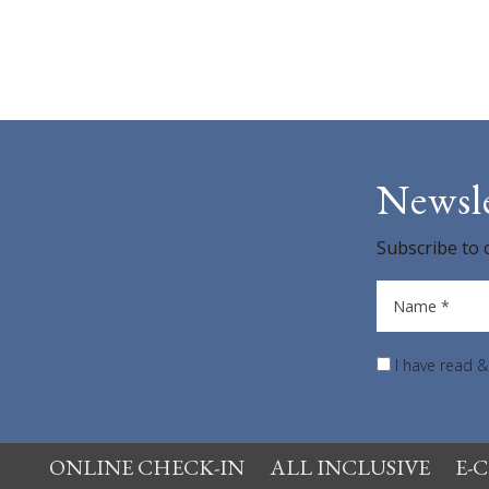
Newsle
Subscribe to 
Name *
I have read 
ONLINE CHECK-IN
ALL INCLUSIVE
E-