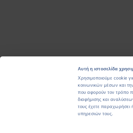
Αυτή η ιστοσελίδα χρησι
ΜΕΘΙΛ ΑΝΩΝΥΜΗ ΞΕΝΟΔΟΧΕΙΑ
Χρησιμοποιούμε cookie γι
κοινωνικών μέσων και τη
που αφορούν τον τρόπο π
διαφήμισης και αναλύσεων
τους έχετε παραχωρήσει ή
υπηρεσιών τους.