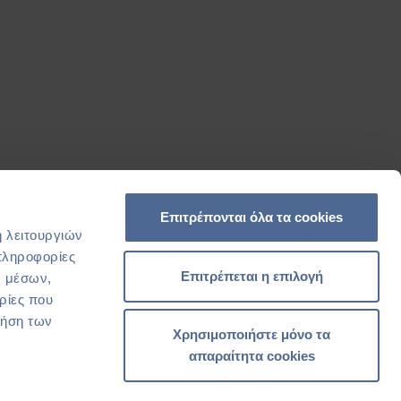
Α - Γ.Ε.ΜΗ.* 121717827000
Επιτρέπονται όλα τα cookies
ή λειτουργιών
πληροφορίες
Επιτρέπεται η επιλογή
ν μέσων,
ρίες που
ρήση των
Χρησιμοποιήστε μόνο τα
απαραίτητα cookies