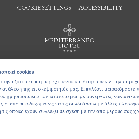
COOKIE SETTINGS
ACCESSIBILITY
μοποιεί cookies
ΚΗ - ΕΜΠΟΡΙΚΗ ΚΑΤΑΣΚΕΥΑΣΤΙΚΗ – ΤΟΥΡΙΣΤΙΚΗ ΕΤΑΙΡΕΙ
L. Hersonissos, Crete, 700 14, Greece.
α την εξατομίκευση περιεχομένου και διαφημίσεων, την παροχ
ν ανάλυση της επισκεψιμότητάς μας. Επιπλέον, μοιραζόμαστε 
Tel.:+30 28970 25328/9
ου χρησιμοποιείτε τον ιστότοπό μας με συνεργάτες κοινωνικώ
Fax.:+30 28970 29240
, οι οποίοι ενδεχομένως να τις συνδυάσουν με άλλες πληροφο
WhatsApp Mediterraneo:
+30 6986744425
 τις οποίες έχουν συλλέξει σε σχέση με την από μέρους σας χ
E-mail:
info@mediterraneohotel.gr
ΜΗ.Τ.Ε. 1039K014A0040100