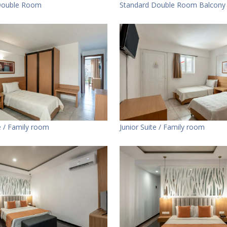
Double Room
Standard Double Room Balcony
te / Family room
Junior Suite / Family room