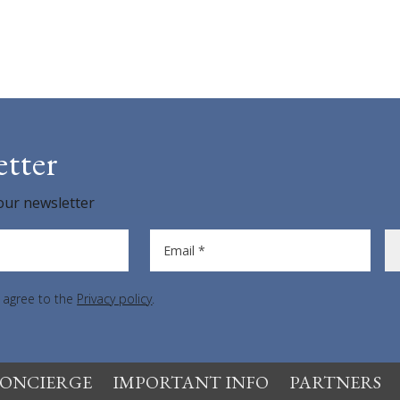
tter
our newsletter
Email *
& agree to the
Privacy policy
.
CONCIERGE
IMPORTANT INFO
PARTNERS